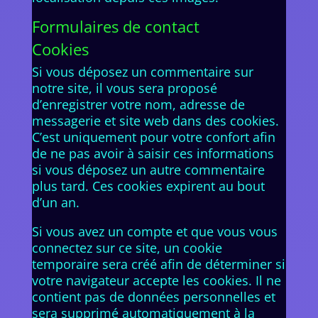
Formulaires de contact
Cookies
Si vous déposez un commentaire sur
notre site, il vous sera proposé
d’enregistrer votre nom, adresse de
messagerie et site web dans des cookies.
C’est uniquement pour votre confort afin
de ne pas avoir à saisir ces informations
si vous déposez un autre commentaire
plus tard. Ces cookies expirent au bout
d’un an.
Si vous avez un compte et que vous vous
connectez sur ce site, un cookie
temporaire sera créé afin de déterminer si
votre navigateur accepte les cookies. Il ne
contient pas de données personnelles et
sera supprimé automatiquement à la