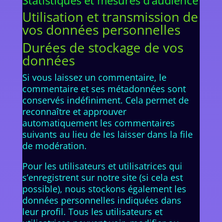
Statistiques et mesures d’audience
Utilisation et transmission de
vos données personnelles
Durées de stockage de vos
données
Si vous laissez un commentaire, le
commentaire et ses métadonnées sont
conservés indéfiniment. Cela permet de
reconnaître et approuver
automatiquement les commentaires
suivants au lieu de les laisser dans la file
de modération.
Pour les utilisateurs et utilisatrices qui
s’enregistrent sur notre site (si cela est
possible), nous stockons également les
données personnelles indiquées dans
leur profil. Tous les utilisateurs et