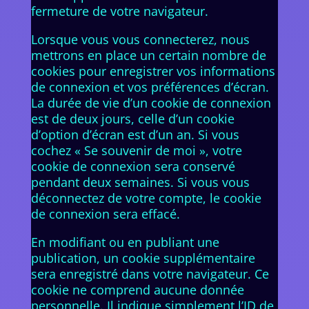
fermeture de votre navigateur.
Lorsque vous vous connecterez, nous
mettrons en place un certain nombre de
cookies pour enregistrer vos informations
de connexion et vos préférences d’écran.
La durée de vie d’un cookie de connexion
est de deux jours, celle d’un cookie
d’option d’écran est d’un an. Si vous
cochez « Se souvenir de moi », votre
cookie de connexion sera conservé
pendant deux semaines. Si vous vous
déconnectez de votre compte, le cookie
de connexion sera effacé.
En modifiant ou en publiant une
publication, un cookie supplémentaire
sera enregistré dans votre navigateur. Ce
cookie ne comprend aucune donnée
personnelle. Il indique simplement l’ID de