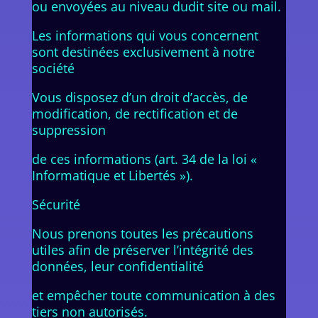
ou envoyées au niveau dudit site ou mail.
Les informations qui vous concernent
sont destinées exclusivement à notre
société
Vous disposez d’un droit d’accès, de
modification, de rectification et de
suppression
de ces informations (art. 34 de la loi «
Informatique et Libertés »).
Sécurité
Nous prenons toutes les précautions
utiles afin de préserver l’intégrité des
données, leur confidentialité
et empêcher toute communication à des
tiers non autorisés.