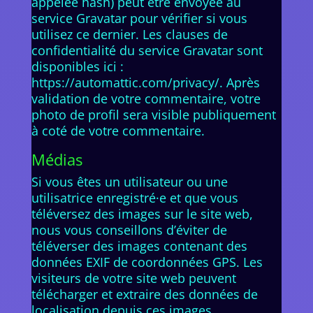
appelée hash) peut être envoyée au
service Gravatar pour vérifier si vous
utilisez ce dernier. Les clauses de
confidentialité du service Gravatar sont
disponibles ici :
https://automattic.com/privacy/. Après
validation de votre commentaire, votre
photo de profil sera visible publiquement
à coté de votre commentaire.
Médias
Si vous êtes un utilisateur ou une
utilisatrice enregistré·e et que vous
téléversez des images sur le site web,
nous vous conseillons d’éviter de
téléverser des images contenant des
données EXIF de coordonnées GPS. Les
visiteurs de votre site web peuvent
télécharger et extraire des données de
localisation depuis ces images.