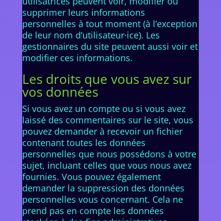
utilisatrices peuvent voir, modifier ou
supprimer leurs informations
personnelles à tout moment (à l’exception
de leur nom d’utilisateur·ice). Les
gestionnaires du site peuvent aussi voir et
modifier ces informations.
Les droits que vous avez sur
vos données
Si vous avez un compte ou si vous avez
laissé des commentaires sur le site, vous
pouvez demander à recevoir un fichier
contenant toutes les données
personnelles que nous possédons à votre
sujet, incluant celles que vous nous avez
fournies. Vous pouvez également
demander la suppression des données
personnelles vous concernant. Cela ne
prend pas en compte les données