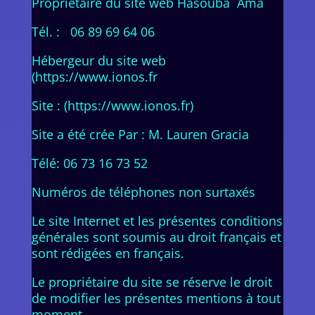
Propriétaire du site web Hasouba Ama
Tél. : 06 89 69 64 06
Hébergeur du site web
(https://www.ionos.fr
Site : (https://www.ionos.fr)
Site a été crée Par : M. Lauren Gracia
Télé: 06 73 16 73 52
Numéros de téléphones non surtaxés
Le site Internet et les présentes conditions
générales sont soumis au droit français et
sont rédigées en français.
Le propriétaire du site se réserve le droit
de modifier les présentes mentions à tout
moment