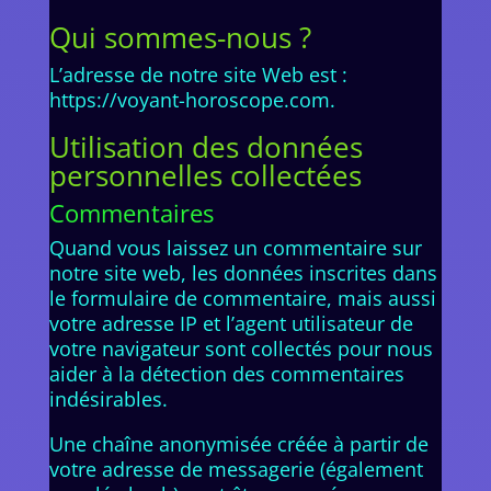
Qui sommes-nous ?
L’adresse de notre site Web est :
https://voyant-horoscope.com.
Utilisation des données
personnelles collectées
Commentaires
Quand vous laissez un commentaire sur
notre site web, les données inscrites dans
le formulaire de commentaire, mais aussi
votre adresse IP et l’agent utilisateur de
votre navigateur sont collectés pour nous
aider à la détection des commentaires
indésirables.
Une chaîne anonymisée créée à partir de
votre adresse de messagerie (également