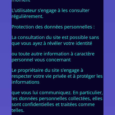
L’utilisateur s’engage à les consulter
régulièrement.
Protection des données personnelles :
La consultation du site est possible sans
que vous ayez à révéler votre identité
ou toute autre information à caractère
personnel vous concernant
Le propriétaire du site s’engage à
respecter votre vie privée et à protéger les
informations
que vous lui communiquez. En particulier,
les données personnelles collectées, elles
sont confidentielles et traitées comme
telles.