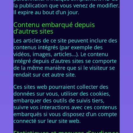
la publication que vous venez de modifier.
Il expire au bout d’un jour.
Contenu embarqué depuis
d’autres sites
Les articles de ce site peuvent inclure des
contenus intégrés (par exemple des
vidéos, images, articles…). Le contenu
intégré depuis d’autres sites se comporte
de la même manière que si le visiteur se
rendait sur cet autre site.
Ces sites web pourraient collecter des
données sur vous, utiliser des cookies,
embarquer des outils de suivis tiers,
suivre vos interactions avec ces contenus
embarqués si vous disposez d’un compte
connecté sur leur site web.