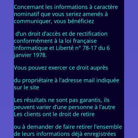
Concernant les informations à caractère
nominatif que vous seriez amenés à
communiquer, vous bénéficiez
d’un droit d’accès et de rectification
conformément à la loi française
Informatique et Liberté n° 78-17 du 6
janvier 1978.
Vous pouvez exercer ce droit auprès
du propriétaire à l’adresse mail indiquée
sur le site
Les résultats ne sont pas garantis, ils
peuvent varier d’une personne à l’autre
Les clients ont le droit de retire
ou à demander de faire retirer l’ensemble
de leurs informations déjà enregistrées