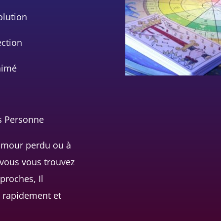
olution
ection
aimé
rs Personne
 amour perdu ou à
 vous vous trouvez
 proches, Il
r rapidement et