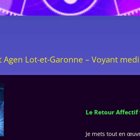
 Agen Lot-et-Garonne – Voyant mediu
Le Retour Affecti
Je mets tout en œuv