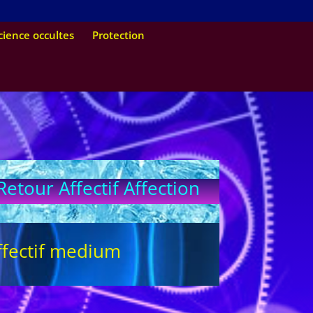
cience occultes
Protection
tour Affectif Affection
fectif medium