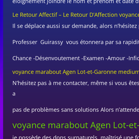
éloignement joindre le nom et prénom et date de
Le Retour Affectif – Le Retour D’Affection voyan
Il se déplace aussi sur demande, alors n’hésitez 
Professer Guirassy vous étonnera par sa rapidité
Chance -Désenvoutement -Examen -Amour -Infidéli
voyance marabout Agen Lot-et-Garonne mediu
N’hésitez pas à me contacter, même si vous êtes d
a
pas de problèmes sans solutions Alors n’attende
voyance marabout Agen Lot-et
je possède des dons surnaturels, maîtrisé une fo