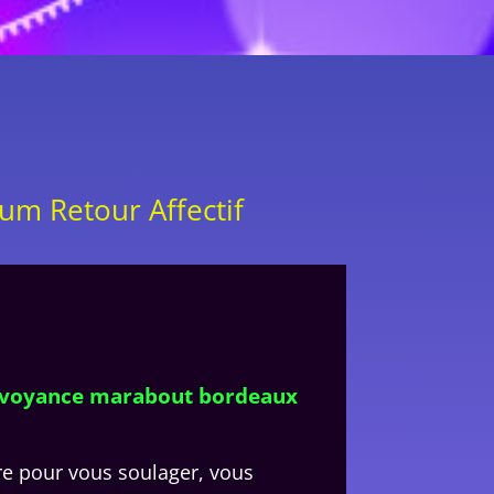
m Retour Affectif
f voyance marabout bordeaux
re pour vous soulager, vous