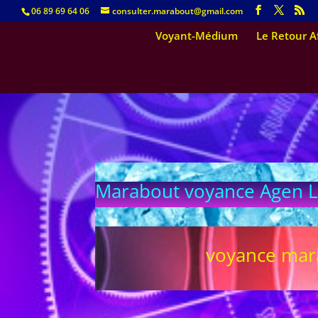
06 89 69 64 06
consulter.marabout@gmail.com
Voyant-Médium
Le Retour Af
Marabout voyance Agen Lo
voyance mara