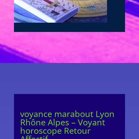
voyance marabout Lyon
Rhône Alpes – Voyant
horoscope Retour
Affectif